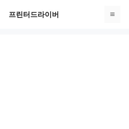
Skip
to
프린터드라이버
Menu
content
강북구 무료 셔틀버스 안내 및 유용한 이용 팁