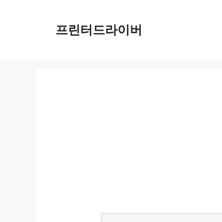
Skip
to
프린터드라이버
content
강북구 무료 셔틀버스 완벽 가이드: 경유지부터 시간표까지 알아보세요!