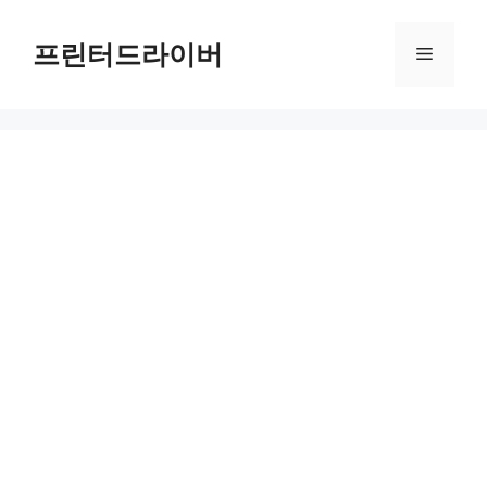
Skip
to
프린터드라이버
Menu
content
강북구 무료 셔틀버스 완벽 활용법: 시간표와 경로 꿀팁 대공개