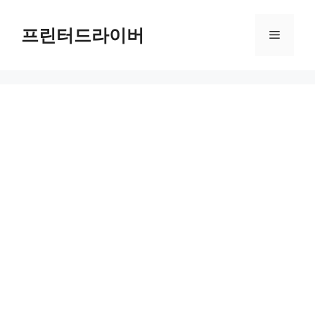
Skip
to
프린터드라이버
Menu
content
광진구 무료셔틀버스 완벽 가이드: 노선과 시간표로 편리한 이동을 누리세요