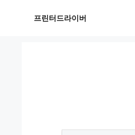
Skip
to
프린터드라이버
content
나비엔 보일러 E49 오류 신속 해결법 및 예방 팁