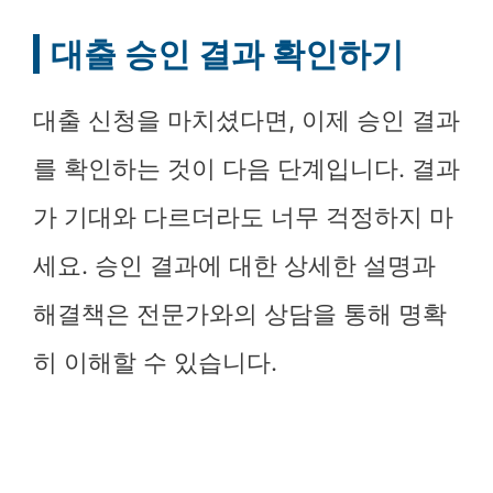
대출 승인 결과 확인하기
대출 신청을 마치셨다면, 이제 승인 결과
를 확인하는 것이 다음 단계입니다. 결과
가 기대와 다르더라도 너무 걱정하지 마
세요. 승인 결과에 대한 상세한 설명과
해결책은 전문가와의 상담을 통해 명확
히 이해할 수 있습니다.