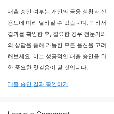
대출 승인 여부는 개인의 금융 상황과 신
용도에 따라 달라질 수 있습니다. 따라서
결과를 확인한 후, 필요한 경우 전문가와
의 상담을 통해 가능한 모든 옵션을 고려
해보세요. 이는 성공적인 대출 승인을 위
한 중요한 첫걸음이 될 것입니다.
대출 승인 결과 확인하기