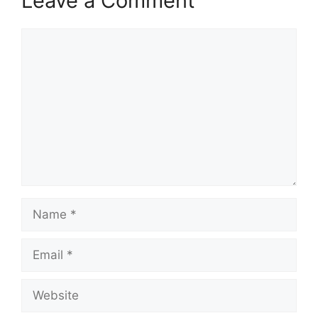
Leave a Comment
Comment
Name
Email
Website