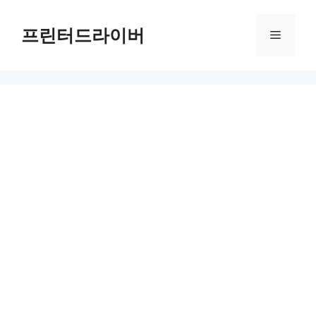
Skip
to
프린터드라이버
Menu
content
동대문구 무료셔틀버스 완벽 가이드: 시간표와 노선 정보 알아보기