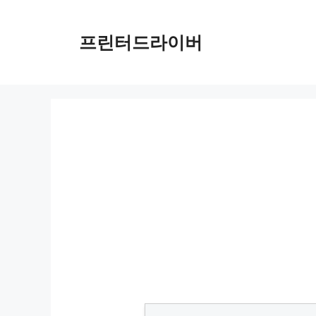
Skip
to
프린터드라이버
content
마쯔다 MX-5 관세 충격 분석