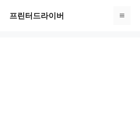
Skip
to
프린터드라이버
Menu
content
맥머트리 스페이얼링 시승기