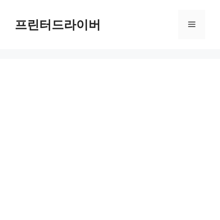
Skip
to
프린터드라이버
Menu
content
미국 관세 한국차 시장 충격