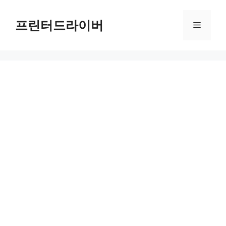
Skip
to
프린터드라이버
Menu
content
성북구 무료셔틀버스 완벽 가이드: 주민 이동의 혁신적인 해결책 성북구의 무료셔틀버스는 주민들에게 편리한 이동 수단을 제공하며, 특히 정릉, 길음, 석관, 종암 권역