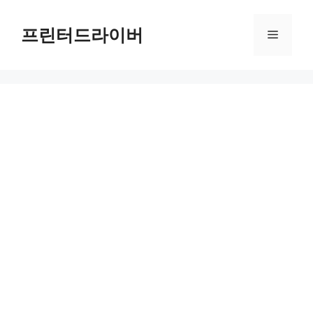
Skip
to
프린터드라이버
Menu
content
쉽고 빠르게 KT 위약금 환급 받는 법 – 온라인 신청 완벽 가이드