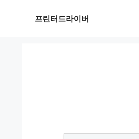
Skip
to
프린터드라이버
content
영등포구 무료 셔틀버스 완벽 가이드: 출퇴근 걱정 없이 이동하기