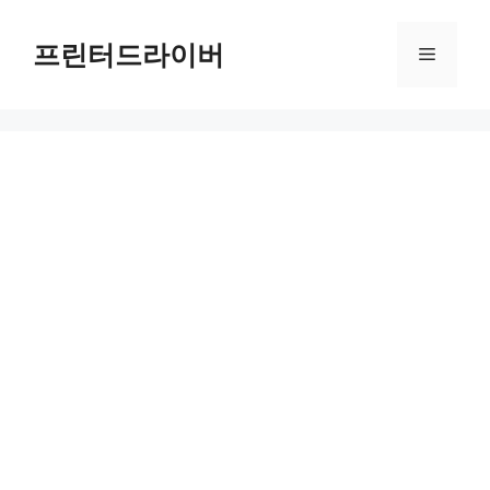
Skip
to
프린터드라이버
Menu
content
제네시스 GV70 시승 리뷰 분석