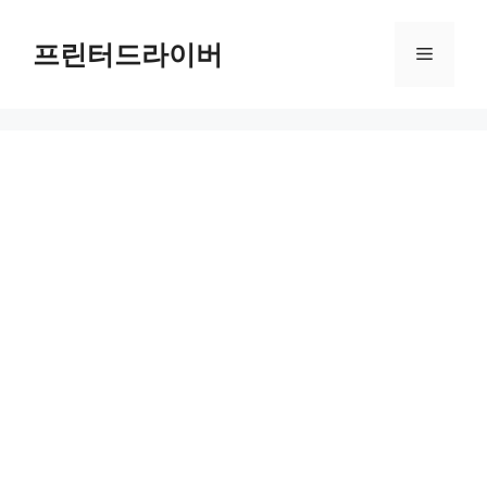
Skip
to
프린터드라이버
Menu
content
제네시스 X 그란 쿠페 리뷰