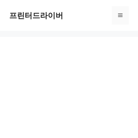
Skip
to
프린터드라이버
Menu
content
주식 양도소득세 절약법: 계산기로 현명하게 투자하기