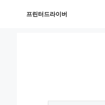
Skip
to
프린터드라이버
content
중랑구 무료셔틀버스 노선 완벽 활용법: 출퇴근 시간을 줄이는 비결