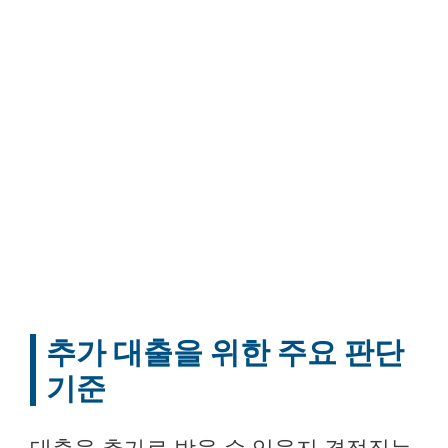
추가 대출을 위한 주요 판단
기준