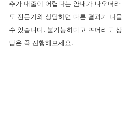
추가 대출이 어렵다는 안내가 나오더라
도 전문가와 상담하면 다른 결과가 나올
수 있습니다. 불가능하다고 뜨더라도 상
담은 꼭 진행해보세요.