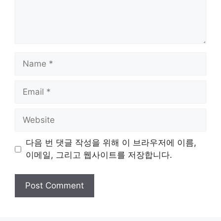
Name
Email
Website
다음 번 댓글 작성을 위해 이 브라우저에 이름,
이메일, 그리고 웹사이트를 저장합니다.