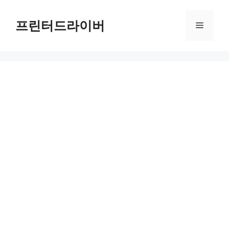
Skip
to
프린터드라이버
Menu
content
추가 대출 가능한지 확인하는 법을 완벽히 이해하기 위한 가이드 대출을 추가로 받을 수 있는지 고민이라면, 먼저 본인의 금융 상황을 정확히 파악하는 것이 중요합니다. 기본적인 정보 입력만으로도 추가 대출이 가능한 금융