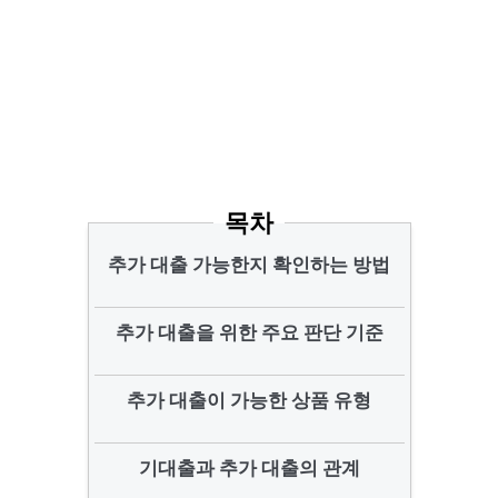
목차
추가 대출 가능한지 확인하는 방법
추가 대출을 위한 주요 판단 기준
추가 대출이 가능한 상품 유형
기대출과 추가 대출의 관계