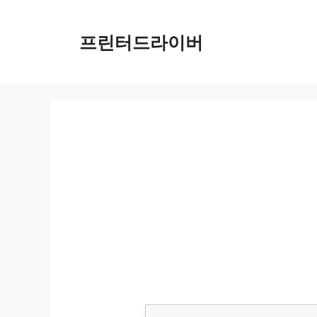
Skip
to
프린터드라이버
content
캐딜락 에스컬레이드 시승기