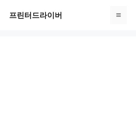
Skip
to
프린터드라이버
Menu
content
쿠팡 개인정보 유출 사태, 안전한 대처법과 피해 예방 방법 2025년 11월, 쿠팡의 개인정보 유출 사건이 발생하면서 많은 사용자가 불안감을 느끼고 있습니다. 결제정보나 비밀번호가 아닌 이름, 연락처