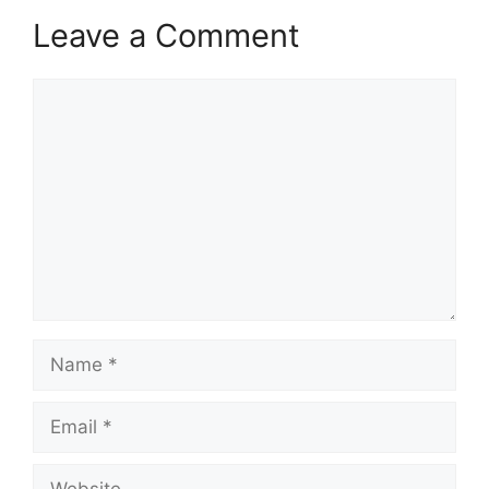
Leave a Comment
Comment
Name
Email
Website