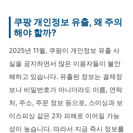
쿠팡 개인정보 유출, 왜 주의
해야 할까?
2025년 11월, 쿠팡이 개인정보 유출 사
실을 공지하면서 많은 이용자들이 불안
해하고 있습니다. 유출된 정보는 결제정
보나 비밀번호가 아니더라도 이름, 연락
처, 주소, 주문 정보 등으로, 스미싱과 보
이스피싱 같은 2차 피해로 이어질 가능
성이 높습니다. 따라서 지금 즉시 정보를