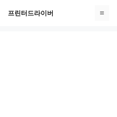
Skip
to
프린터드라이버
Menu
content
틱톡 다운로드와 재설치, 출금 문제 해결을 위한 완벽 가이드