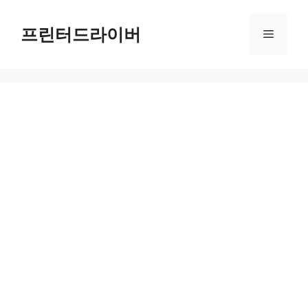
Skip
to
프린터드라이버
Menu
content
프린터 캘리브레이션으로 색상 차이 줄이기: 효과적인 도구 선택법