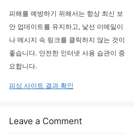
피해를 예방하기 위해서는 항상 최신 보
안 업데이트를 유지하고, 낯선 이메일이
나 메시지 속 링크를 클릭하지 않는 것이
좋습니다. 안전한 인터넷 사용 습관이 중
요합니다.
피싱 사이트 결과 확인
Leave a Comment