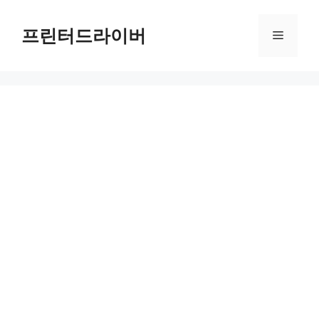
Skip
to
프린터드라이버
Menu
content
피싱 사이트의 위험과 그에 대한 안전한 대처법을 알아보세요