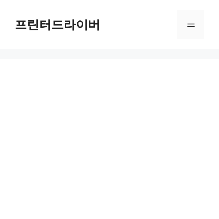
Skip
to
프린터드라이버
Menu
content
혈중알코올농도 계산의 중요성과 음주운전 벌금 피하는 법