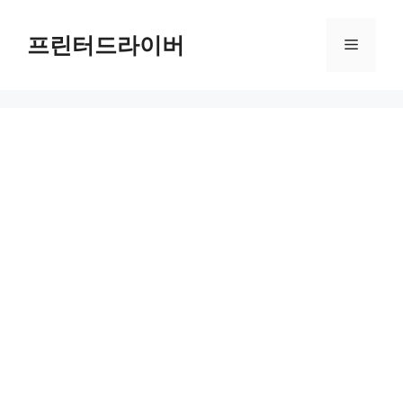
Skip
to
프린터드라이버
Menu
content
Adobe Max 2024: 라이트룸과 포토샵의 혁신적 미래