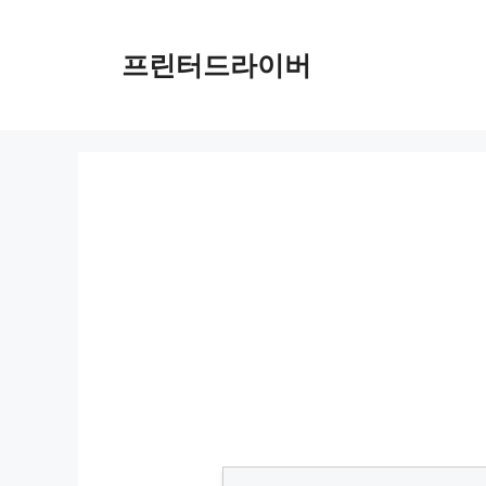
Skip
to
프린터드라이버
content
Canon Pro 1100 리뷰: 초기 사용 경험과 인쇄 품질 이슈 분석