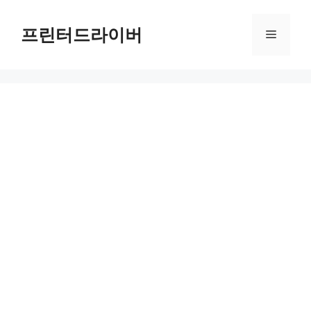
Skip
to
프린터드라이버
Menu
content
HP Color LaserJet Pro MFP M180n Printer 드라이버 다운로드 및 설치 가이드