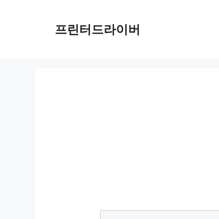
Skip
to
프린터드라이버
content
PIXMA MGX18000 드라이버 다운로드 및 설치 가이드