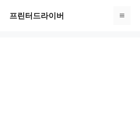
Skip
to
프린터드라이버
Menu
content
PIXMA MGX20000 드라이버 다운로드 및 설치 가이드