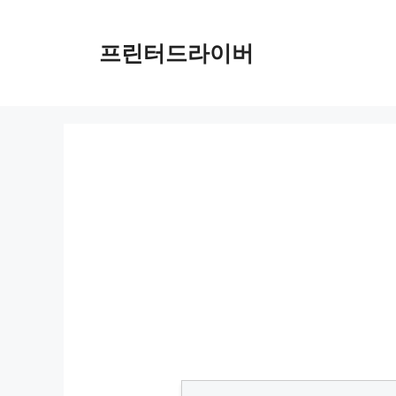
Skip
to
프린터드라이버
content
PIXMA MGX21000 드라이버 다운로드 및 설치 가이드