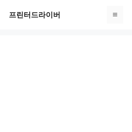
Skip
to
프린터드라이버
Menu
content
PIXMA MGX23000 드라이버 다운로드 및 설치 가이드