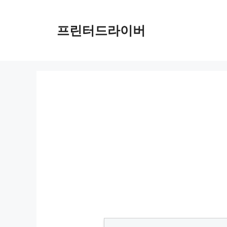
Skip
to
프린터드라이버
content
PIXMA MGX29000 드라이버 다운로드 및 설치 가이드