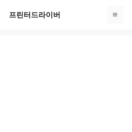
Skip
to
프린터드라이버
Menu
content
PIXMA MGX32000 드라이버 다운로드 및 설치 가이드