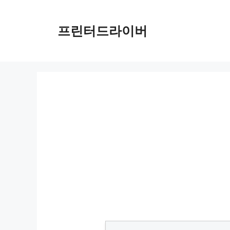
Skip
to
프린터드라이버
content
PIXMA MGX5000 드라이버 다운로드 및 설치 가이드