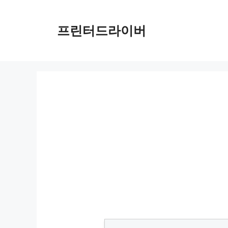
Skip
to
프린터드라이버
content
PIXMA MGX7000 드라이버 다운로드 및 설치 가이드