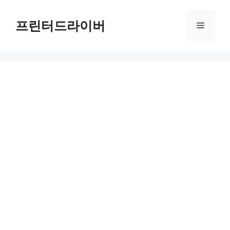
Skip
to
프린터드라이버
Menu
content
Epson EcoTank ET-8500 드라이버 다운로드 및 설치 가이드