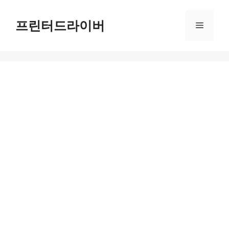
Skip
to
프린터드라이버
Menu
content
PIXMA G7020 드라이버 다운로드 및 설치 가이드