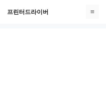
Skip
to
프린터드라이버
Menu
content
HP PageWide Pro 577dw Printer 드라이버 다운로드 및 설치 가이드