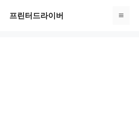
Skip
to
프린터드라이버
Menu
content
삼성 SL-M2070FW 드라이버 다운로드 및 설치 가이드