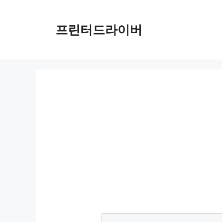
Skip
to
프린터드라이버
content
Epson EcoTank ET-M1170 드라이버 다운로드 및 설치 가이드