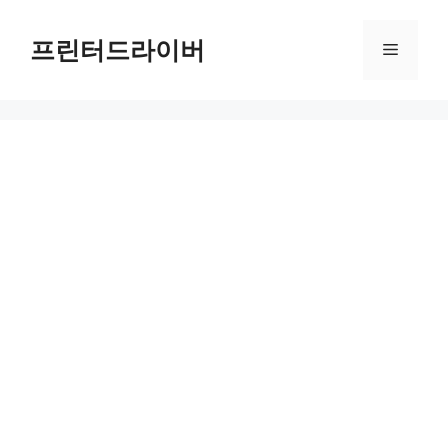
Skip
to
프린터드라이버
Menu
content
Epson WorkForce Pro WF-2520 드라이버 다운로드 및 설치 가이드