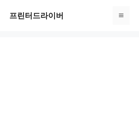
Skip
to
프린터드라이버
Menu
content
HP Color LaserJet Pro MFP M281fdw 드라이버 다운로드 및 설치 가이드