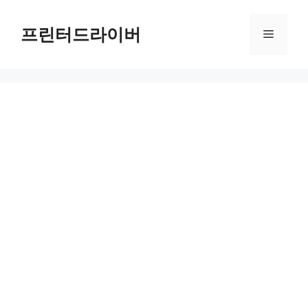
Skip
to
프린터드라이버
Menu
content
HP DesignJet T120 24-in Printer 드라이버 다운로드 및 설치 가이드