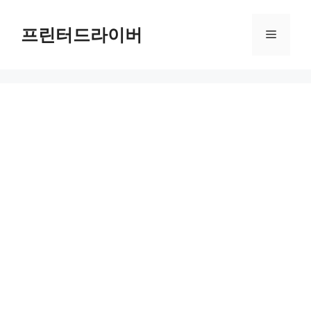
Skip
to
프린터드라이버
Menu
content
HP DesignJet T520 24-in Printer 드라이버 다운로드 및 설치 가이드