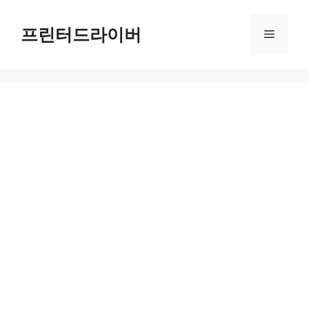
Skip
to
프린터드라이버
Menu
content
HP DeskJet 2622 드라이버 다운로드 및 설치 가이드