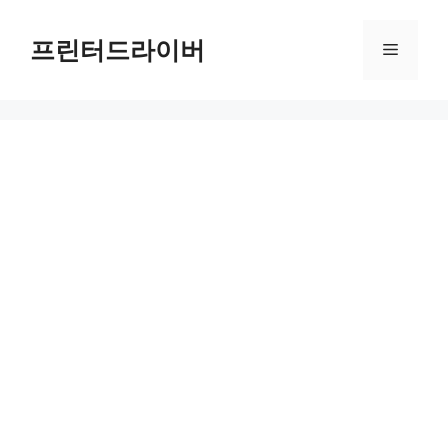
Skip
to
프린터드라이버
Menu
content
HP DeskJet 3755 드라이버 다운로드 및 설치 가이드