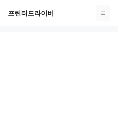
Skip
to
프린터드라이버
Menu
content
HP DeskJet 3755 All-in-One Printer 드라이버 다운로드 및 설치 가이드