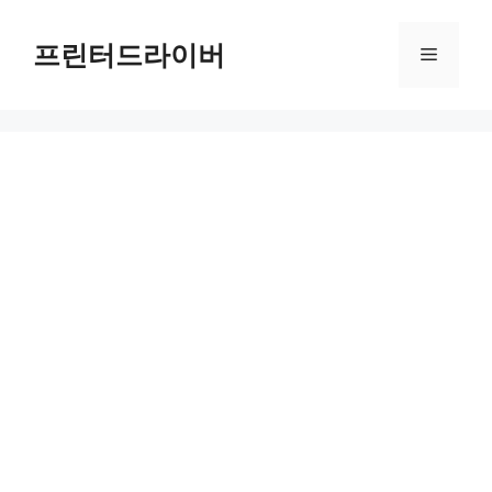
Skip
to
프린터드라이버
Menu
content
HP DeskJet Plus 4155 드라이버 다운로드 및 설치 가이드