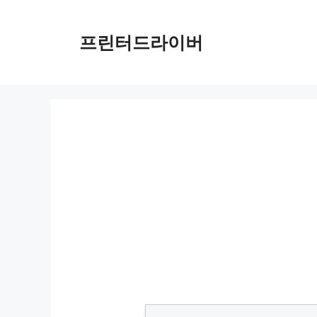
Skip
to
프린터드라이버
content
HP Envy 6055 드라이버 다운로드 및 설치 가이드