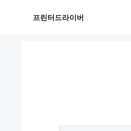
Skip
to
프린터드라이버
content
HP Envy Photo 7855 드라이버 다운로드 및 설치 가이드